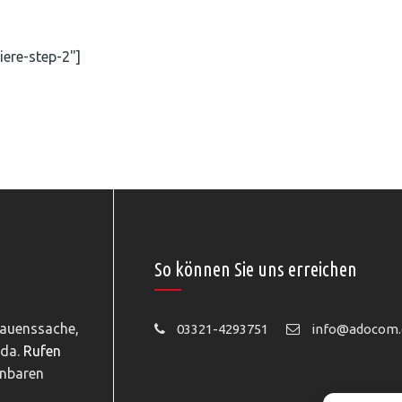
iere-step-2"]
So können Sie uns erreichen
rauenssache,
03321-4293751
info@adocom.
 da.
Rufen
inbaren