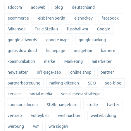
adocom
adoweb
blog
deutschland
ecommerce
eisbären berlin
eishockey
facebook
falkensee
Freie Stellen
fussballwm
Google
google adwords
google maps
google ranking
gratis download
homepage
imagefilm
karriere
kommunikation
marke
Marketing
mitarbeiter
newsletter
off-page-seo
online shop
partner
partnerbetreuung
ranking kriterien
SEO
seo-blog
service
social media
social media strategie
sponsor adocom
Stellenangebote
studie
twitter
vertrieb
volleyball
weihnachten
weiterbildung
werbung
wm
wm slogan