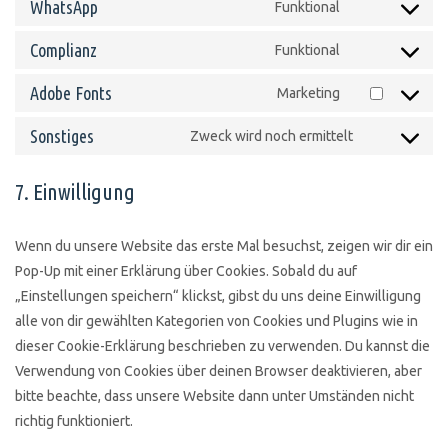
to
WhatsApp
Funktional
google-
Consent
service
maps
to
Complianz
Funktional
youtube
Consent
service
to
Adobe Fonts
Marketing
whatsapp
Consent
service
to
Sonstiges
Zweck wird noch ermittelt
complianz
Consent
service
to
adobe-
7. Einwilligung
service
fonts
sonstiges
Wenn du unsere Website das erste Mal besuchst, zeigen wir dir ein
Pop-Up mit einer Erklärung über Cookies. Sobald du auf
„Einstellungen speichern“ klickst, gibst du uns deine Einwilligung
alle von dir gewählten Kategorien von Cookies und Plugins wie in
dieser Cookie-Erklärung beschrieben zu verwenden. Du kannst die
Verwendung von Cookies über deinen Browser deaktivieren, aber
bitte beachte, dass unsere Website dann unter Umständen nicht
richtig funktioniert.