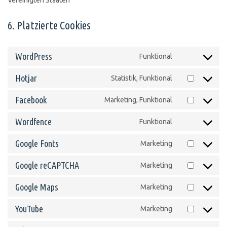
Vereinigten Staaten
6. Platzierte Cookies
WordPress
Funktional
Consent
to
Hotjar
Statistik, Funktional
Consent
service
to
Facebook
Marketing, Funktional
wordpress
Consent
service
to
Wordfence
Funktional
hotjar
Consent
service
to
Google Fonts
Marketing
facebook
Consent
service
to
Google reCAPTCHA
Marketing
wordfence
Consent
service
to
Google Maps
Marketing
google-
Consent
service
fonts
to
YouTube
Marketing
google-
Consent
service
recaptcha