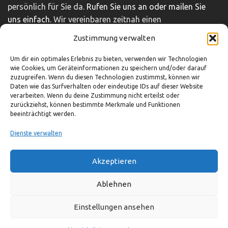
persönlich für Sie da.
Rufen Sie uns an oder mailen Sie
uns einfach.
Wir vereinbaren zeitnah einen
unverbindlichen und kostenfreien Beratungstermin.
Zustimmung verwalten
Impressum
|
Disclaimer
|
Datenschutz
Um dir ein optimales Erlebnis zu bieten, verwenden wir Technologien
wie Cookies, um Geräteinformationen zu speichern und/oder darauf
zuzugreifen. Wenn du diesen Technologien zustimmst, können wir
So können Sie uns erreichen
Daten wie das Surfverhalten oder eindeutige IDs auf dieser Website
verarbeiten. Wenn du deine Zustimmung nicht erteilst oder
zurückziehst, können bestimmte Merkmale und Funktionen
beeinträchtigt werden.
03321-4293751
info@adocom.de
Dienste verwalten
Akzeptieren
© adocom e.K.
Ablehnen
Einstellungen ansehen