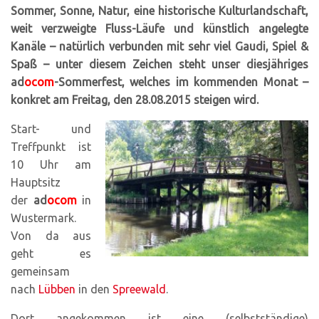
Sommer, Sonne, Natur, eine historische Kulturlandschaft,
weit verzweigte Fluss-Läufe und künstlich angelegte
Kanäle – natürlich verbunden mit sehr viel Gaudi, Spiel &
Spaß – unter diesem Zeichen steht unser diesjähriges
ad
ocom
-Sommerfest, welches im kommenden Monat –
konkret am Freitag, den 28.08.2015 steigen wird.
Start- und
Treffpunkt ist
10 Uhr am
Hauptsitz
der
ad
ocom
in
Wustermark.
Von da aus
geht es
gemeinsam
nach
Lübben
in den
Spreewald
.
Dort angekommen ist eine (selbstständige)