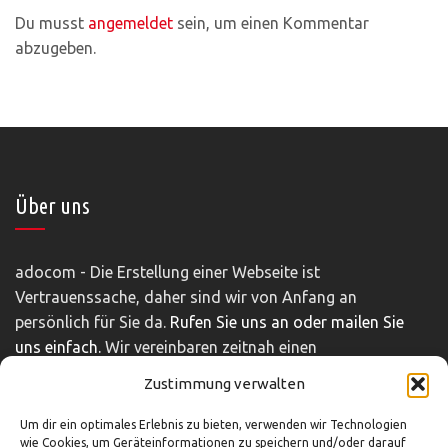
Du musst
angemeldet
sein, um einen Kommentar
abzugeben.
Über uns
adocom - Die Erstellung einer Webseite ist
Vertrauenssache, daher sind wir von Anfang an
persönlich für Sie da.
Rufen Sie uns an oder mailen Sie
uns einfach.
Wir vereinbaren zeitnah einen
unverbindlichen und kostenfreien Beratungstermin.
Zustimmung verwalten
Impressum
|
Disclaimer
|
Datenschutz
Um dir ein optimales Erlebnis zu bieten, verwenden wir Technologien
wie Cookies, um Geräteinformationen zu speichern und/oder darauf