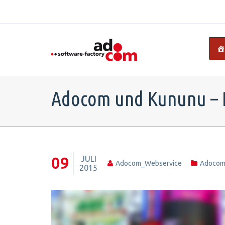
Adocom und Kununu – Di
JULI
09
Adocom_Webservice
Adoco
2015