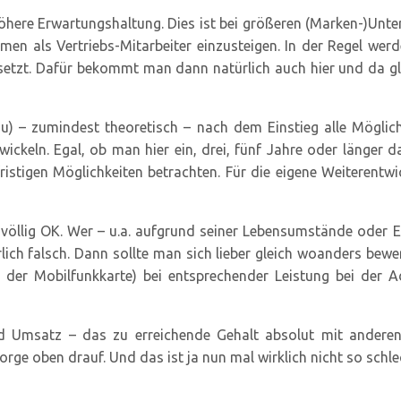
öhere Erwartungshaltung. Dies ist bei größeren (Marken-)Unte
en als Vertriebs-Mitarbeiter einzusteigen. In der Regel wer
etzt. Dafür bekommt man dann natürlich auch hier und da glei
– zumindest theoretisch – nach dem Einstieg alle Möglichke
wickeln. Egal, ob man hier ein, drei, fünf Jahre oder länger 
istigen Möglichkeiten betrachten. Für die eigene Weiterentwic
t völlig OK. Wer – u.a. aufgrund seiner Lebensumstände oder 
lich falsch. Dann sollte man sich lieber gleich woanders bewe
der Mobilfunkkarte) bei entsprechender Leistung bei der 
und Umsatz – das zu erreichende Gehalt absolut mit andere
orge oben drauf. Und das ist ja nun mal wirklich nicht so schle