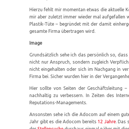
Hierzu fehlt mir momentan etwas die aktuelle K
mir aber zuletzt immer wieder mal aufgefallen w
Plastik-Tüte – begründet mit der damit einher
gesamte Firma übertragen wird.
Image
Grundsätzlich sehe ich das persönlich so, dass 
nicht nur Anspruch, sondern zugleich Verpflic
nicht eingehalten oder sich im Nachgang in ver
Firma bei. Sicher wurden hier in der Vergangenh
Hier sollte von Seiten der Geschäftsleitung 
nachhaltig zu verbessern. In Zeiten des Inte
Reputations-Managements.
Ansonsten sehe ich die Adocom auf einem guten 
Jahr gibt es die Adocom bereits
12 Jahre
. Das 
der
Stellensuche
durchaus einmal näher mit die