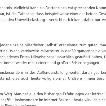
enntnis. Vielleicht kann ein Dritter einen entsprechenden Kom
ar, ist die Tatsache, dass beispielsweise einer der beiden Ges
gehenden Umweltbelastung – verzichtet. Ich kann daher nur ve
jeder einzelne Mitarbeiter „selbst“ erst einmal zum guten Image
htung! Wenn vereinzelte Mitarbeiter in der Vergangenheit d
schiedenen Foren teilweise sehr unsachlich geäußert haben, t
eit immer wieder mal kleinere und größere Fehler begangen.
– insbesondere in der Außendarstellung weiter daran gearbei
rnets ist dies auch heute völlig normal. Größere Firmen bes
Weg. Man hat aus den bisherigen Erfahrungen der letzten 12 
schafft – insbesondere im Internet-Sektor – heute wirklich nich
ser Firma zu befassen…