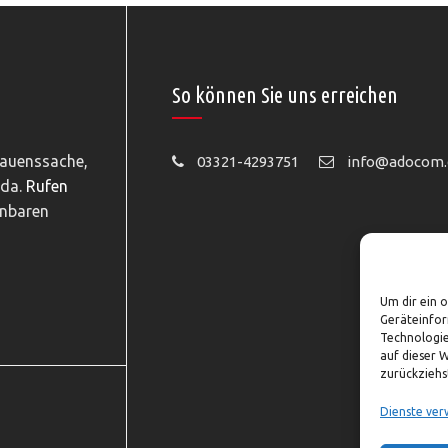
So können Sie uns erreichen
rauenssache,
03321-4293751
info@adocom.
 da.
Rufen
inbaren
Um dir ein 
Geräteinfor
Technologie
auf dieser 
zurückziehs
Dienste ver