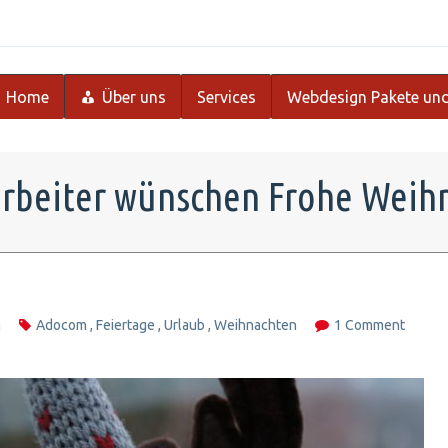
Home
Über uns
Services
Webdesign Pakete und
rbeiter wünschen Frohe Weih
m
Adocom
,
Feiertage
,
Urlaub
,
Weihnachten
1 Comment