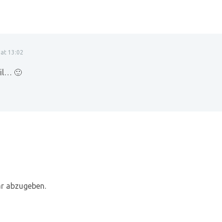
at 13:02
il… 🙂
r abzugeben.