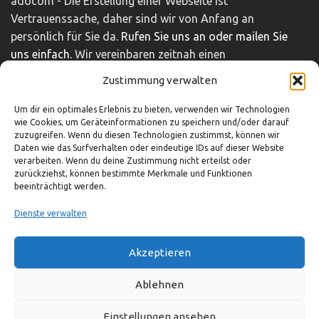
adocom - Die Erstellung einer Webseite ist
Vertrauenssache, daher sind wir von Anfang an
persönlich für Sie da.
Rufen Sie uns an oder mailen Sie
uns einfach.
Wir vereinbaren zeitnah einen
unverbindlichen und kostenfreien Beratungstermin.
Zustimmung verwalten
Impressum
|
Disclaimer
|
Datenschutz
Um dir ein optimales Erlebnis zu bieten, verwenden wir Technologien
wie Cookies, um Geräteinformationen zu speichern und/oder darauf
zuzugreifen. Wenn du diesen Technologien zustimmst, können wir
Daten wie das Surfverhalten oder eindeutige IDs auf dieser Website
So können Sie uns erreichen
verarbeiten. Wenn du deine Zustimmung nicht erteilst oder
zurückziehst, können bestimmte Merkmale und Funktionen
beeinträchtigt werden.
03321-4293751
info@adocom.de
Dienste verwalten
Akzeptieren
© adocom e.K.
Ablehnen
Einstellungen ansehen