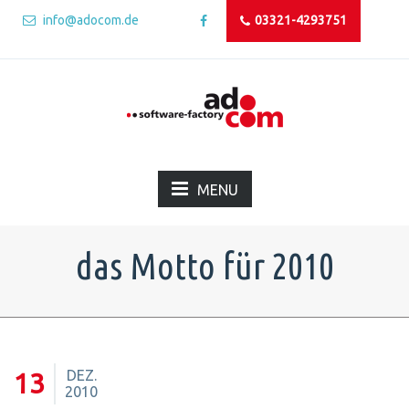
info@adocom.de
03321-4293751
MENU
das Motto für 2010
DEZ.
13
2010