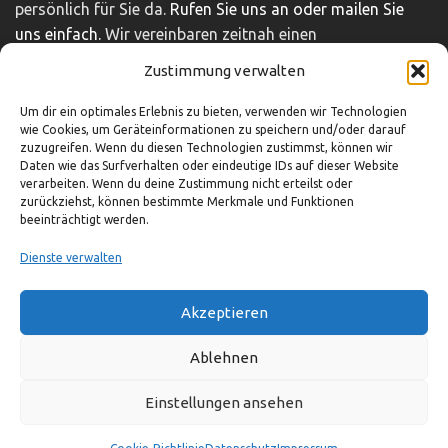
persönlich für Sie da.
Rufen Sie uns an oder mailen Sie
uns einfach.
Wir vereinbaren zeitnah einen
unverbindlichen und kostenfreien Beratungstermin.
Zustimmung verwalten
Impressum
|
Disclaimer
|
Datenschutz
Um dir ein optimales Erlebnis zu bieten, verwenden wir Technologien
wie Cookies, um Geräteinformationen zu speichern und/oder darauf
zuzugreifen. Wenn du diesen Technologien zustimmst, können wir
Daten wie das Surfverhalten oder eindeutige IDs auf dieser Website
So können Sie uns erreichen
verarbeiten. Wenn du deine Zustimmung nicht erteilst oder
zurückziehst, können bestimmte Merkmale und Funktionen
beeinträchtigt werden.
03321-4293751
info@adocom.de
Dienste verwalten
Akzeptieren
© adocom e.K.
Ablehnen
Einstellungen ansehen