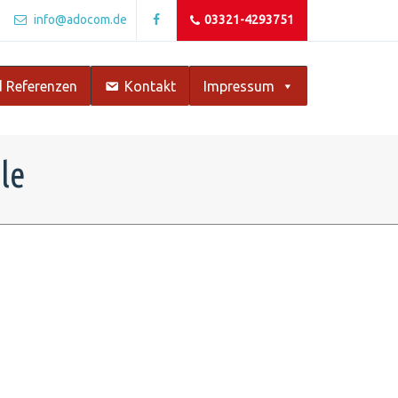
info@adocom.de
03321-4293751
 Referenzen
Kontakt
Impressum
le