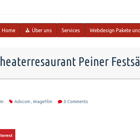
Home
Über uns
Services
Webdesign Pakete und
Theaterresaurant Peiner Festsä
lm
Adocom
,
Imagefilm
0 Comments
terest