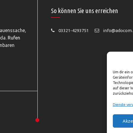
So können Sie uns erreichen
rauenssache,
03321-4293751
info@adocom.
 da.
Rufen
inbaren
Um dir ein 
Geräteinfor
Technologie
auf dieser 
zurückziehs
Dienste ver
Akze