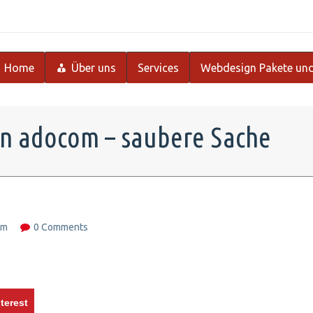
Home
Über uns
Services
Webdesign Pakete und
on adocom – saubere Sache
lm
0 Comments
terest