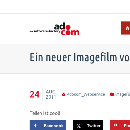
Ein neuer Imagefilm v
AUG.
24
Adocom_Webservice
Imagefi
2011
Teilen ist cool!
Facebook
Twitter
Pin