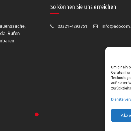
So können Sie uns erreichen
rauenssache,
03321-4293751
info@adocom.
 da.
Rufen
inbaren
Um dir ein 
Geräteinfor
Technologie
auf dieser 
zurückziehs
Dienste ver
Akze