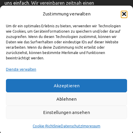
uns einfach.
Wir vereinbaren zeitnah einen
unverbindlichen und kostenfreien Beratungstermin.
Zustimmung verwalten
Impressum
|
Disclaimer
|
Datenschutz
Um dir ein optimales Erlebnis zu bieten, verwenden wir Technologien
wie Cookies, um Geräteinformationen zu speichern und/oder darauf
zuzugreifen. Wenn du diesen Technologien zustimmst, können wir
Daten wie das Surfverhalten oder eindeutige IDs auf dieser Website
So können Sie uns erreichen
verarbeiten. Wenn du deine Zustimmung nicht erteilst oder
zurückziehst, können bestimmte Merkmale und Funktionen
beeinträchtigt werden.
03321-4293751
info@adocom.de
Dienste verwalten
Akzeptieren
© adocom e.K.
Ablehnen
Einstellungen ansehen
Cookie-Richtlinie
Datenschutz
Impressum