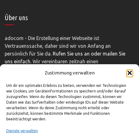
Über uns
adocom - Die Erstellung einer Webseite ist
Vertrauenssache, daher sind wir von Anfang an
persönlich für Sie da.
Rufen Sie uns an oder mailen Sie
uns einfach.
Wir vereinbaren zeitnah einen
unverbindlichen und kostenfreien Beratungstermin.
Zustimmung verwalten
Impressum
|
Disclaimer
|
Datenschutz
Um dir ein optimales Erlebnis zu bieten, verwenden wir Technologien
wie Cookies, um Geräteinformationen zu speichern und/oder darauf
zuzugreifen. Wenn du diesen Technologien zustimmst, können wir
Daten wie das Surfverhalten oder eindeutige IDs auf dieser Website
So können Sie uns erreichen
verarbeiten. Wenn du deine Zustimmung nicht erteilst oder
zurückziehst, können bestimmte Merkmale und Funktionen
beeinträchtigt werden.
03321-4293751
info@adocom.de
Dienste verwalten