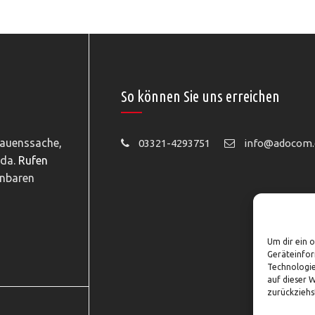
So können Sie uns erreichen
rauenssache,
03321-4293751
info@adocom.
 da.
Rufen
inbaren
Um dir ein 
Geräteinfor
Technologie
auf dieser 
zurückziehs