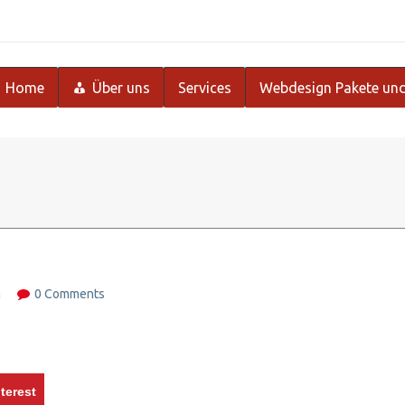
Home
Über uns
Services
Webdesign Pakete und
m
0 Comments
terest