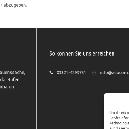
r abzugeben.
So können Sie uns erreichen
rauenssache,
03321-4293751
info@adocom.
 da.
Rufen
inbaren
Um dir ein 
Geräteinfor
Technologie
auf dieser 