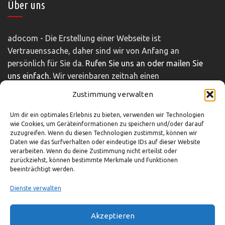
Über uns
adocom - Die Erstellung einer Webseite ist
Vertrauenssache, daher sind wir von Anfang an
persönlich für Sie da.
Rufen Sie uns an oder mailen Sie
uns einfach.
Wir vereinbaren zeitnah einen
unverbindlichen und kostenfreien Beratungstermin.
Zustimmung verwalten
Impressum
|
Disclaimer
|
Datenschutz
Um dir ein optimales Erlebnis zu bieten, verwenden wir Technologien
wie Cookies, um Geräteinformationen zu speichern und/oder darauf
zuzugreifen. Wenn du diesen Technologien zustimmst, können wir
Daten wie das Surfverhalten oder eindeutige IDs auf dieser Website
So können Sie uns erreichen
verarbeiten. Wenn du deine Zustimmung nicht erteilst oder
zurückziehst, können bestimmte Merkmale und Funktionen
beeinträchtigt werden.
03321-4293751
info@adocom.de
Dienste verwalten
Akzeptieren