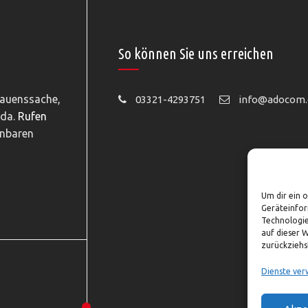
So können Sie uns erreichen
rauenssache,
03321-4293751
info@adocom.
 da.
Rufen
inbaren
Um dir ein 
Geräteinfor
Technologie
auf dieser 
zurückziehs
Dienste ver