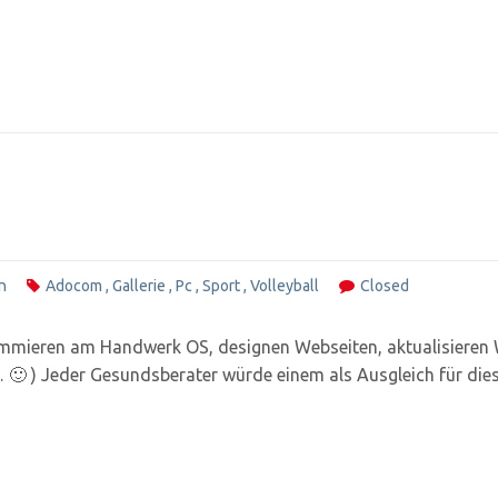
n
Adocom
,
Gallerie
,
Pc
,
Sport
,
Volleyball
Closed
rammieren am Handwerk OS, designen Webseiten, aktualisieren
 🙂 ) Jeder Gesundsberater würde einem als Ausgleich für die