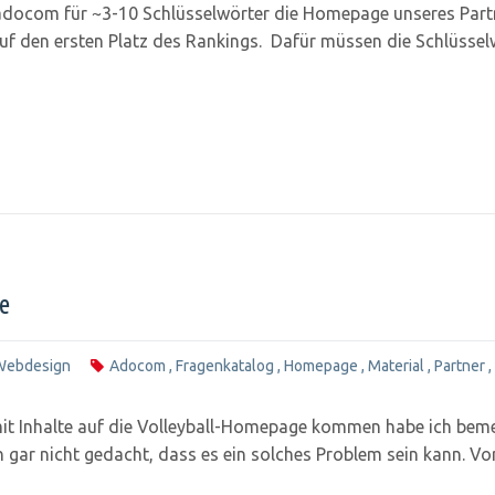
docom für ~3-10 Schlüsselwörter die Homepage unseres Partn
f den ersten Platz des Rankings. Dafür müssen die Schlüssel
e
Webdesign
Adocom
,
Fragenkatalog
,
Homepage
,
Material
,
Partner
,
it Inhalte auf die Volleyball-Homepage kommen habe ich bemer
 gar nicht gedacht, dass es ein solches Problem sein kann. Vor