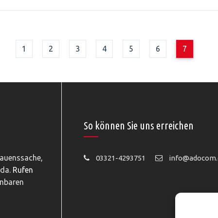
1
2
3
4
5
6
7
So können Sie uns erreichen
rauenssache,
03321-4293751
info@adocom.
 da.
Rufen
inbaren