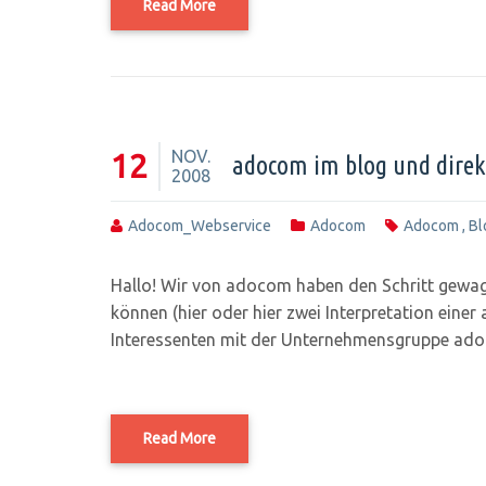
Read More
NOV.
12
adocom im blog und direk
2008
Adocom_Webservice
Adocom
Adocom
,
Bl
Hallo! Wir von adocom haben den Schritt gewagt
können (hier oder hier zwei Interpretation ein
Interessenten mit der Unternehmensgruppe ad
Read More