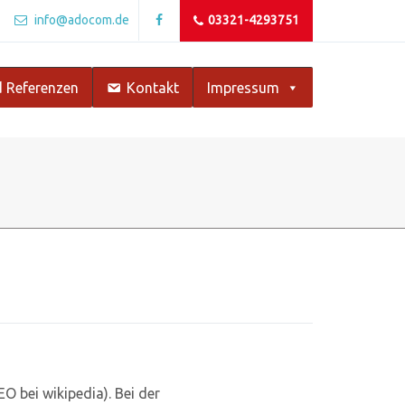
info@adocom.de
03321-4293751
 Referenzen
Kontakt
Impressum
 bei wikipedia). Bei der