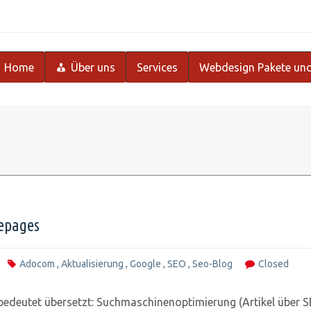
Home
Über uns
Services
Webdesign Pakete und
epages
Adocom
,
Aktualisierung
,
Google
,
SEO
,
Seo-Blog
Closed
deutet übersetzt: Suchmaschinenoptimierung (Artikel über SEO