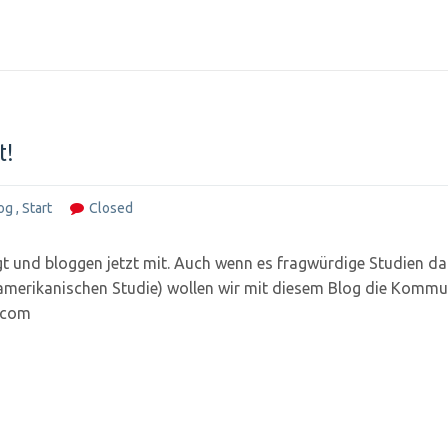
t!
og
,
Start
Closed
 und bloggen jetzt mit. Auch wenn es fragwürdige Studien da
er amerikanischen Studie) wollen wir mit diesem Blog die Komm
ocom