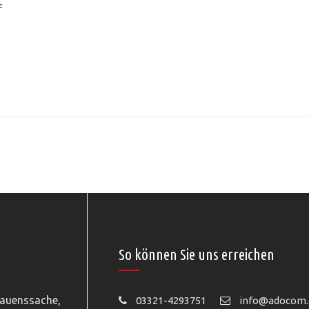
f
So können Sie uns erreichen
rauenssache,
03321-4293751
info@adocom.