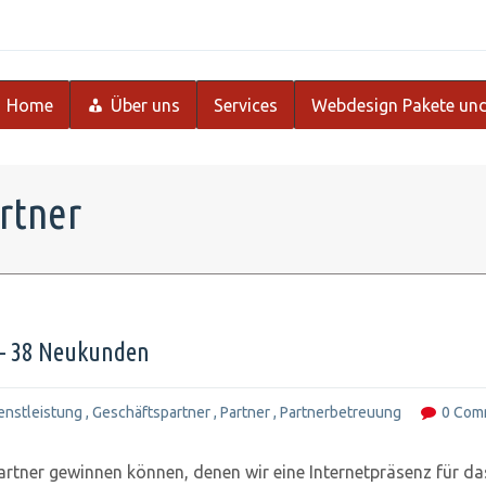
Home
Über uns
Services
Webdesign Pakete und
rtner
 – 38 Neukunden
enstleistung
,
Geschäftspartner
,
Partner
,
Partnerbetreuung
0 Com
tner gewinnen können, denen wir eine Internetpräsenz für da