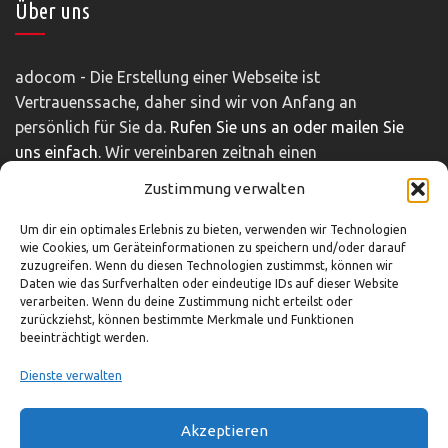
Über uns
adocom - Die Erstellung einer Webseite ist
Vertrauenssache, daher sind wir von Anfang an
persönlich für Sie da.
Rufen Sie uns an oder mailen Sie
uns einfach.
Wir vereinbaren zeitnah einen
unverbindlichen und kostenfreien Beratungstermin.
Zustimmung verwalten
Impressum
|
Disclaimer
|
Datenschutz
Um dir ein optimales Erlebnis zu bieten, verwenden wir Technologien
wie Cookies, um Geräteinformationen zu speichern und/oder darauf
zuzugreifen. Wenn du diesen Technologien zustimmst, können wir
So können Sie uns erreichen
Daten wie das Surfverhalten oder eindeutige IDs auf dieser Website
verarbeiten. Wenn du deine Zustimmung nicht erteilst oder
zurückziehst, können bestimmte Merkmale und Funktionen
beeinträchtigt werden.
03321-4293751
info@adocom.de
Dienste verwalten
Akzeptieren