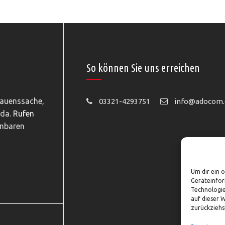
So können Sie uns erreichen
rauenssache,
03321-4293751
info@adocom.
 da.
Rufen
inbaren
Um dir ein 
Geräteinfor
Technologie
auf dieser 
zurückziehs