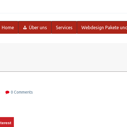
Home
Über uns
Services
Webdesign Pakete und
m
0 Comments
terest