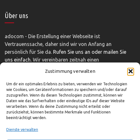
Über uns
adocom - Die Erstellung einer Webseite ist
Vertrauenssache, daher sind wir von Anfang an
persönlich für Sie da.
Rufen Sie uns an oder mailen Sie
uns einfach.
Wir vereinbaren zeitnah einen
unverbindlichen und kostenfreien Beratungstermin.
Zustimmung verwalten
Impressum
|
Disclaimer
|
Datenschutz
Um dir ein optimales Erlebnis zu bieten, verwenden wir Technologien
wie Cookies, um Geräteinformationen zu speichern und/oder darauf
zuzugreifen. Wenn du diesen Technologien zustimmst, können wir
Daten wie das Surfverhalten oder eindeutige IDs auf dieser Website
So können Sie uns erreichen
verarbeiten. Wenn du deine Zustimmung nicht erteilst oder
zurückziehst, können bestimmte Merkmale und Funktionen
beeinträchtigt werden.
03321-4293751
info@adocom.de
Dienste verwalten