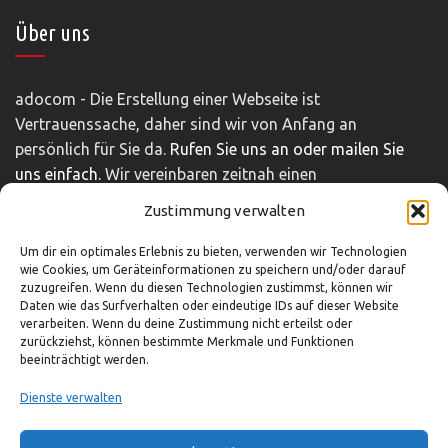
Über uns
adocom - Die Erstellung einer Webseite ist
Vertrauenssache, daher sind wir von Anfang an
persönlich für Sie da.
Rufen Sie uns an oder mailen Sie
uns einfach.
Wir vereinbaren zeitnah einen
unverbindlichen und kostenfreien Beratungstermin.
Zustimmung verwalten
Impressum
|
Disclaimer
|
Datenschutz
Um dir ein optimales Erlebnis zu bieten, verwenden wir Technologien
wie Cookies, um Geräteinformationen zu speichern und/oder darauf
zuzugreifen. Wenn du diesen Technologien zustimmst, können wir
Daten wie das Surfverhalten oder eindeutige IDs auf dieser Website
So können Sie uns erreichen
verarbeiten. Wenn du deine Zustimmung nicht erteilst oder
zurückziehst, können bestimmte Merkmale und Funktionen
beeinträchtigt werden.
03321-4293751
info@adocom.de
Dienste verwalten