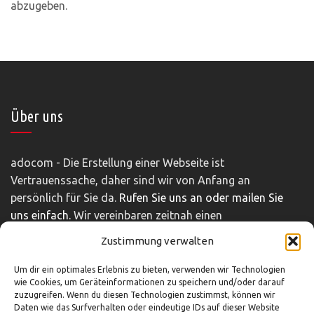
abzugeben.
Über uns
adocom - Die Erstellung einer Webseite ist
Vertrauenssache, daher sind wir von Anfang an
persönlich für Sie da.
Rufen Sie uns an oder mailen Sie
uns einfach.
Wir vereinbaren zeitnah einen
unverbindlichen und kostenfreien Beratungstermin.
Zustimmung verwalten
Impressum
|
Disclaimer
|
Datenschutz
Um dir ein optimales Erlebnis zu bieten, verwenden wir Technologien
wie Cookies, um Geräteinformationen zu speichern und/oder darauf
zuzugreifen. Wenn du diesen Technologien zustimmst, können wir
Daten wie das Surfverhalten oder eindeutige IDs auf dieser Website
So können Sie uns erreichen