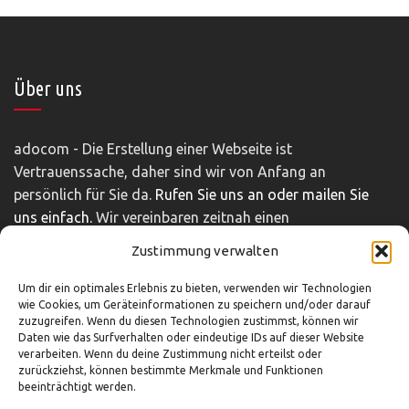
Über uns
adocom - Die Erstellung einer Webseite ist
Vertrauenssache, daher sind wir von Anfang an
persönlich für Sie da.
Rufen Sie uns an oder mailen Sie
uns einfach.
Wir vereinbaren zeitnah einen
unverbindlichen und kostenfreien Beratungstermin.
Zustimmung verwalten
Impressum
|
Disclaimer
|
Datenschutz
Um dir ein optimales Erlebnis zu bieten, verwenden wir Technologien
wie Cookies, um Geräteinformationen zu speichern und/oder darauf
zuzugreifen. Wenn du diesen Technologien zustimmst, können wir
Daten wie das Surfverhalten oder eindeutige IDs auf dieser Website
So können Sie uns erreichen
verarbeiten. Wenn du deine Zustimmung nicht erteilst oder
zurückziehst, können bestimmte Merkmale und Funktionen
beeinträchtigt werden.
03321-4293751
info@adocom.de