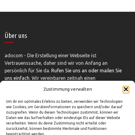
Über uns
adocom - Die Erstellung einer Webseite ist
Vertrauenssache, daher sind wir von Anfang an
persönlich für Sie da.
Rufen Sie uns an oder mailen Sie
uns einfach.
Wir vereinbaren zeitnah einen
unverbindlichen und kostenfreien Beratungstermin.
Zustimmung verwalten
Impressum
|
Disclaimer
|
Datenschutz
Um dir ein optimales Erlebnis zu bieten, verwenden wir Technologien
wie Cookies, um Geräteinformationen zu speichern und/oder darauf
zuzugreifen. Wenn du diesen Technologien zustimmst, können wir
So können Sie uns erreichen
Daten wie das Surfverhalten oder eindeutige IDs auf dieser Website
verarbeiten. Wenn du deine Zustimmung nicht erteilst oder
zurückziehst, können bestimmte Merkmale und Funktionen
beeinträchtigt werden.