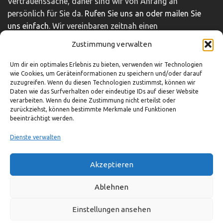
Vertrauenssache, daher sind wir von Anfang an
persönlich für Sie da.
Rufen Sie uns an oder mailen Sie
uns einfach.
Wir vereinbaren zeitnah einen
unverbindlichen und kostenfreien Beratungstermin.
Zustimmung verwalten
Impressum
|
Disclaimer
|
Datenschutz
Um dir ein optimales Erlebnis zu bieten, verwenden wir Technologien
wie Cookies, um Geräteinformationen zu speichern und/oder darauf
zuzugreifen. Wenn du diesen Technologien zustimmst, können wir
Daten wie das Surfverhalten oder eindeutige IDs auf dieser Website
So können Sie uns erreichen
verarbeiten. Wenn du deine Zustimmung nicht erteilst oder
zurückziehst, können bestimmte Merkmale und Funktionen
beeinträchtigt werden.
03321-4293751
info@adocom.de
Dienste verwalten
Akzeptieren
© adocom e.K.
Ablehnen
Einstellungen ansehen