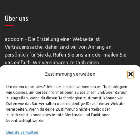
Über uns
adocom - Die Erstellung einer Webseite ist
Vertrauenssache, daher sind wir von Anfang an
persönlich für Sie da.
Rufen Sie uns an oder mailen Sie
uns einfach.
Wir vereinbaren zeitnah einen
unverbindlichen und kostenfreien Beratungstermin.
Zustimmung verwalten
Impressum
|
Disclaimer
|
Datenschutz
Um dir ein optimales Erlebnis zu bieten, verwenden wir Technologien
wie Cookies, um Geräteinformationen zu speichern und/oder darauf
zuzugreifen. Wenn du diesen Technologien zustimmst, können wir
So können Sie uns erreichen
Daten wie das Surfverhalten oder eindeutige IDs auf dieser Website
verarbeiten. Wenn du deine Zustimmung nicht erteilst oder
zurückziehst, können bestimmte Merkmale und Funktionen
beeinträchtigt werden.
03321-4293751
info@adocom.de
Dienste verwalten