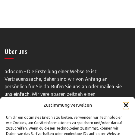
Über uns
adocom - Die Erstellung einer Webseite ist
Vertrauenssache, daher sind wir von Anfang an
persönlich für Sie da.
Rufen Sie uns an oder mailen Sie
uns einfach.
Wir vereinbaren zeitnah einen
unverbindlichen und kostenfreien Beratungstermin.
Zustimmung verwalten
Impressum
|
Disclaimer
|
Datenschutz
Um dir ein optimales Erlebnis zu bieten, verwenden wir Technologien
wie Cookies, um Geräteinformationen zu speichern und/oder darauf
zuzugreifen. Wenn du diesen Technologien zustimmst, können wir
Daten wie das Surfverhalten oder eindeutige IDs auf dieser Website