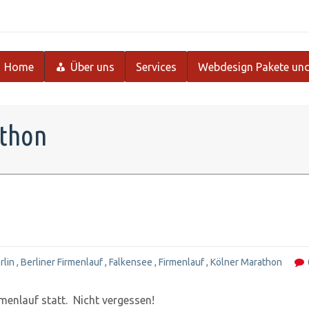
Home
Über uns
Services
Webdesign Pakete und
athon
rlin
,
Berliner Firmenlauf
,
Falkensee
,
Firmenlauf
,
Kölner Marathon
rmenlauf statt. Nicht vergessen!