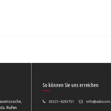
So können Sie uns erreichen
rauenssache,
03321-4293751
info@adocom.
 da.
Rufen