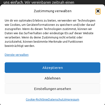
uns einfach.
Wir vereinbaren zeitnah einen
unverbindlichen und kostenfreien Beratungstermin.
Zustimmung verwalten
Impressum
|
Disclaimer
|
Datenschutz
Um dir ein optimales Erlebnis zu bieten, verwenden wir Technologien
wie Cookies, um Geräteinformationen zu speichern und/oder darauf
zuzugreifen. Wenn du diesen Technologien zustimmst, können wir
Daten wie das Surfverhalten oder eindeutige IDs auf dieser Website
So können Sie uns erreichen
verarbeiten. Wenn du deine Zustimmung nicht erteilst oder
zurückziehst, können bestimmte Merkmale und Funktionen
beeinträchtigt werden.
03321-4293751
info@adocom.de
Dienste verwalten
Akzeptieren
© adocom e.K.
Ablehnen
Einstellungen ansehen
Cookie-Richtlinie
Datenschutz
Impressum