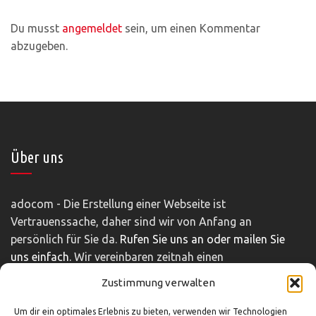
Du musst
angemeldet
sein, um einen Kommentar
abzugeben.
Über uns
adocom - Die Erstellung einer Webseite ist
Vertrauenssache, daher sind wir von Anfang an
persönlich für Sie da.
Rufen Sie uns an oder mailen Sie
uns einfach.
Wir vereinbaren zeitnah einen
unverbindlichen und kostenfreien Beratungstermin.
Zustimmung verwalten
Impressum
|
Disclaimer
|
Datenschutz
Um dir ein optimales Erlebnis zu bieten, verwenden wir Technologien