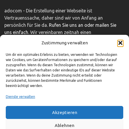
adocom - Die Erstellung einer Webseite ist
Vertrauenssache, daher sind wir von Anfang an
persönlich für Sie da.
Rufen Sie uns an oder mailen Sie
uns einfach.
Wir vereinbaren zeitnah einen
unverbindlichen und kostenfreien Beratungstermin.
Zustimmung verwalten
Impressum
|
Disclaimer
|
Datenschutz
Um dir ein optimales Erlebnis zu bieten, verwenden wir Technologien
wie Cookies, um Geräteinformationen zu speichern und/oder darauf
zuzugreifen. Wenn du diesen Technologien zustimmst, können wir
So können Sie uns erreichen
Daten wie das Surfverhalten oder eindeutige IDs auf dieser Website
verarbeiten. Wenn du deine Zustimmung nicht erteilst oder
zurückziehst, können bestimmte Merkmale und Funktionen
beeinträchtigt werden.
03321-4293751
info@adocom.de
Dienste verwalten
Akzeptieren
© adocom e.K.
Ablehnen