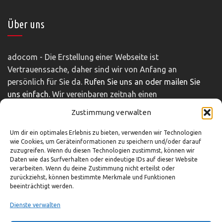
Über uns
adocom - Die Erstellung einer Webseite ist
Vertrauenssache, daher sind wir von Anfang an
persönlich für Sie da.
Rufen Sie uns an oder mailen Sie
uns einfach.
Wir vereinbaren zeitnah einen
unverbindlichen und kostenfreien Beratungstermin.
Zustimmung verwalten
Impressum
|
Disclaimer
|
Datenschutz
Um dir ein optimales Erlebnis zu bieten, verwenden wir Technologien
wie Cookies, um Geräteinformationen zu speichern und/oder darauf
zuzugreifen. Wenn du diesen Technologien zustimmst, können wir
So können Sie uns erreichen
Daten wie das Surfverhalten oder eindeutige IDs auf dieser Website
verarbeiten. Wenn du deine Zustimmung nicht erteilst oder
zurückziehst, können bestimmte Merkmale und Funktionen
beeinträchtigt werden.
03321-4293751
info@adocom.de
Dienste verwalten