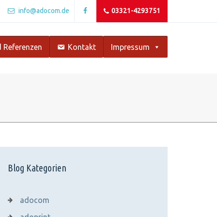
info@adocom.de
03321-4293751
 Referenzen
Kontakt
Impressum
Blog Kategorien
adocom