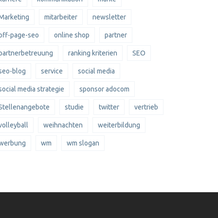
Marketing
mitarbeiter
newsletter
off-page-seo
online shop
partner
partnerbetreuung
ranking kriterien
SEO
seo-blog
service
social media
social media strategie
sponsor adocom
Stellenangebote
studie
twitter
vertrieb
volleyball
weihnachten
weiterbildung
werbung
wm
wm slogan