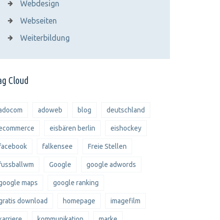
Webdesign
Webseiten
Weiterbildung
ag Cloud
adocom
adoweb
blog
deutschland
ecommerce
eisbären berlin
eishockey
facebook
falkensee
Freie Stellen
fussballwm
Google
google adwords
google maps
google ranking
gratis download
homepage
imagefilm
karriere
kommunikation
marke