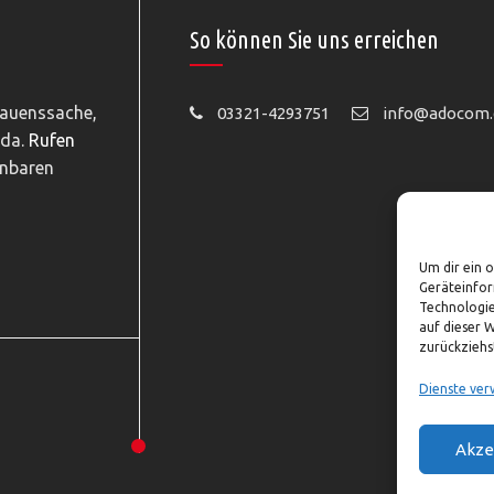
So können Sie uns erreichen
rauenssache,
03321-4293751
info@adocom.
 da.
Rufen
inbaren
Um dir ein 
Geräteinfor
Technologie
auf dieser 
zurückziehs
Dienste ver
Akze