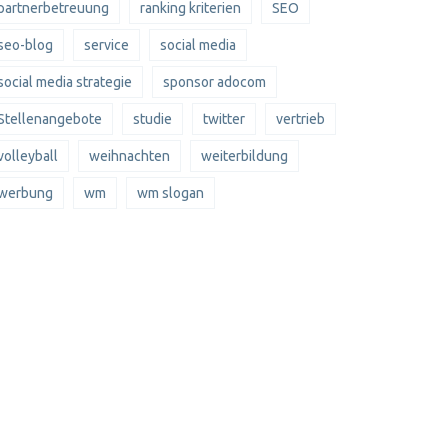
partnerbetreuung
ranking kriterien
SEO
seo-blog
service
social media
social media strategie
sponsor adocom
Stellenangebote
studie
twitter
vertrieb
volleyball
weihnachten
weiterbildung
werbung
wm
wm slogan