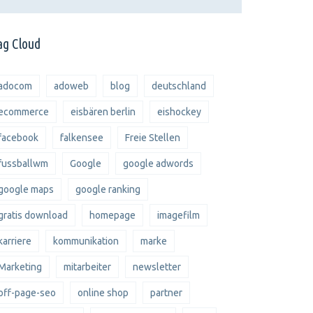
ag Cloud
adocom
adoweb
blog
deutschland
ecommerce
eisbären berlin
eishockey
facebook
falkensee
Freie Stellen
fussballwm
Google
google adwords
google maps
google ranking
gratis download
homepage
imagefilm
karriere
kommunikation
marke
Marketing
mitarbeiter
newsletter
off-page-seo
online shop
partner