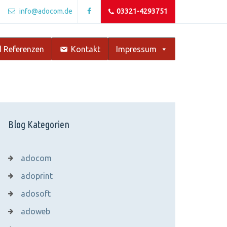
info@adocom.de
03321-4293751
 Referenzen
Kontakt
Impressum
Blog Kategorien
adocom
adoprint
adosoft
adoweb