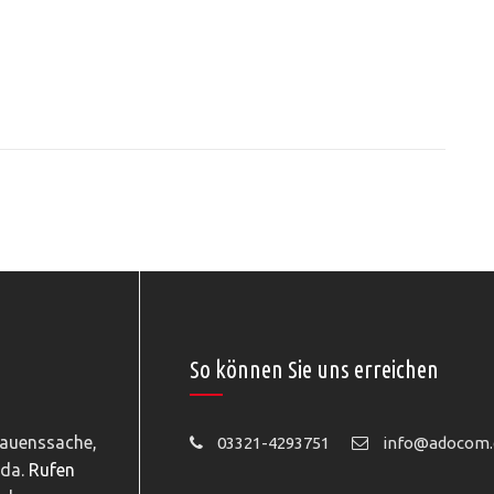
So können Sie uns erreichen
rauenssache,
03321-4293751
info@adocom.
 da.
Rufen